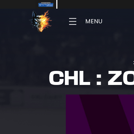
MENU
CHL : Z