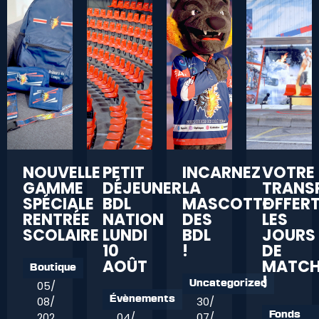
NOUVELLE
PETIT
INCARNEZ
VOTRE
GAMME
DÉJEUNER
LA
TRANS
SPÉCIALE
BDL
MASCOTTE
OFFER
RENTRÉE
NATION
DES
LES
SCOLAIRE
LUNDI
BDL
JOURS
10
!
DE
AOÛT
MATC
Boutique
!
05/
Uncategorized
08/
30/
Évènements
202
04/
07/
Fonds