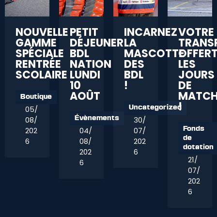
NOUVELLE
PETIT
INCARNEZ
VOTRE
GAMME
DÉJEUNER
LA
TRANS
SPÉCIALE
BDL
MASCOTTE
OFFER
RENTRÉE
NATION
DES
LES
SCOLAIRE
LUNDI
BDL
JOURS
10
!
DE
AOÛT
MATC
Boutique
!
05/
Uncategorized
08/
30/
Évènements
202
04/
07/
Fonds
de
6
08/
202
dotation
202
6
21/
6
07/
202
6