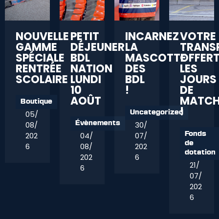
NOUVELLE
PETIT
INCARNEZ
VOTRE
GAMME
DÉJEUNER
LA
TRANS
SPÉCIALE
BDL
MASCOTTE
OFFER
RENTRÉE
NATION
DES
LES
SCOLAIRE
LUNDI
BDL
JOURS
10
!
DE
AOÛT
MATC
Boutique
!
05/
Uncategorized
08/
30/
Évènements
202
04/
07/
Fonds
de
6
08/
202
dotation
202
6
21/
6
07/
202
6