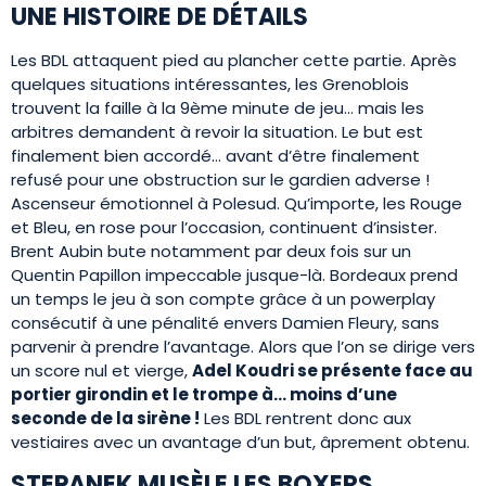
UNE HISTOIRE DE DÉTAILS
Les BDL attaquent pied au plancher cette partie. Après
quelques situations intéressantes, les Grenoblois
trouvent la faille à la 9ème minute de jeu… mais les
arbitres demandent à revoir la situation. Le but est
finalement bien accordé… avant d’être finalement
refusé pour une obstruction sur le gardien adverse !
Ascenseur émotionnel à Polesud. Qu’importe, les Rouge
et Bleu, en rose pour l’occasion, continuent d’insister.
Brent Aubin bute notamment par deux fois sur un
Quentin Papillon impeccable jusque-là. Bordeaux prend
un temps le jeu à son compte grâce à un powerplay
consécutif à une pénalité envers Damien Fleury, sans
parvenir à prendre l’avantage. Alors que l’on se dirige vers
un score nul et vierge,
Adel Koudri se présente face au
portier girondin et le trompe à… moins d’une
seconde de la sirène !
Les BDL rentrent donc aux
vestiaires avec un avantage d’un but, âprement obtenu.
STEPANEK MUSÈLE LES BOXERS