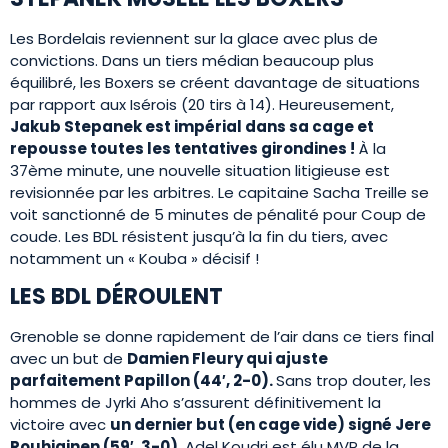
Les Bordelais reviennent sur la glace avec plus de
convictions. Dans un tiers médian beaucoup plus
équilibré, les Boxers se créent davantage de situations
par rapport aux Isérois (20 tirs à 14). Heureusement,
Jakub Stepanek est impérial dans sa cage et
repousse toutes les tentatives girondines !
À la
37ème minute, une nouvelle situation litigieuse est
revisionnée par les arbitres. Le capitaine Sacha Treille se
voit sanctionné de 5 minutes de pénalité pour Coup de
coude. Les BDL résistent jusqu’à la fin du tiers, avec
notamment un « Kouba » décisif !
LES BDL DÉROULENT
Grenoble se donne rapidement de l’air dans ce tiers final
avec un but de
Damien Fleury qui ajuste
parfaitement Papillon (44′, 2-0).
Sans trop douter, les
hommes de Jyrki Aho s’assurent définitivement la
victoire avec
un dernier but (en cage vide) signé Jere
Rouhiainen (59′, 3-0).
Adel Koudri est élu MVP de la