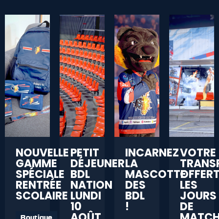
NOUVELLE
PETIT
INCARNEZ
VOTRE
GAMME
DÉJEUNER
LA
TRANS
SPÉCIALE
BDL
MASCOTTE
OFFER
RENTRÉE
NATION
DES
LES
SCOLAIRE
LUNDI
BDL
JOURS
10
!
DE
AOÛT
MATC
Boutique