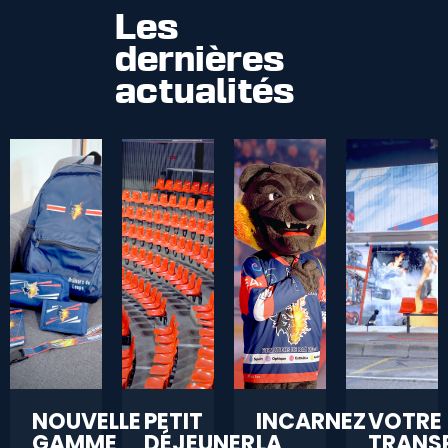
Les
dernières
actualités
NOUVELLE
PETIT
INCARNEZ
VOTRE
GAMME
DÉJEUNER
LA
TRANS