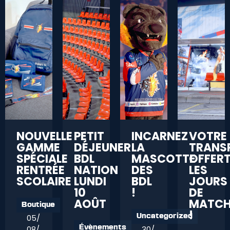
NOUVELLE
PETIT
INCARNEZ
VOTRE
GAMME
DÉJEUNER
LA
TRANS
SPÉCIALE
BDL
MASCOTTE
OFFER
RENTRÉE
NATION
DES
LES
SCOLAIRE
LUNDI
BDL
JOURS
10
!
DE
AOÛT
MATC
Boutique
!
05/
Uncategorized
08/
30/
Évènements