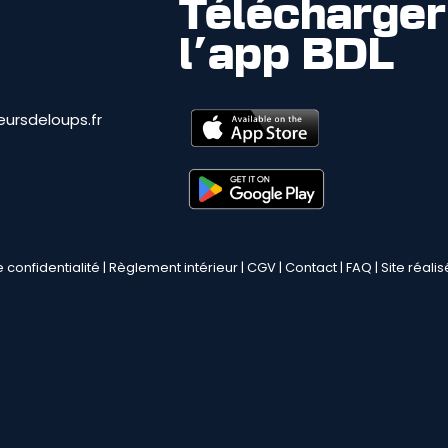
Télécharger
l'app BDL
ursdeloups.fr
e confidentialité
|
Règlement intérieur
|
CGV
|
Contact
|
FAQ
| Site réali