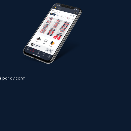
sé par
avicom’