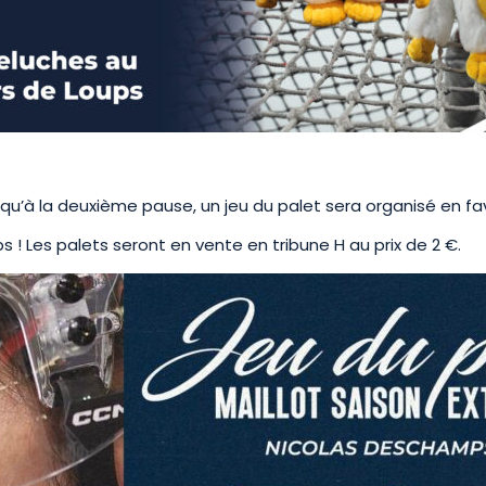
qu’à la deuxième pause, un jeu du palet sera organisé en f
! Les palets seront en vente en tribune H au prix de 2 €.