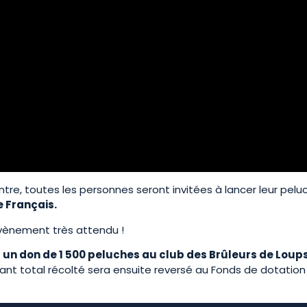
tre, toutes les personnes seront invitées à lancer leur pelu
 Français.
évènement très attendu !
t un don de 1 500 peluches au club des Brûleurs de Loups
ant total récolté sera ensuite reversé au Fonds de dotation 