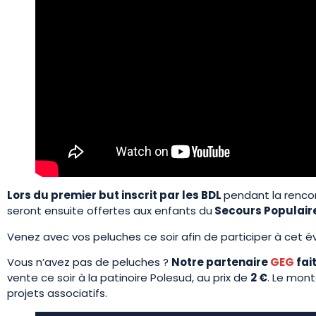
Lors du premier but inscrit par les BDL
pendant la rencon
seront ensuite offertes aux enfants du
Secours Populaire
Venez avec vos peluches ce soir afin de participer à cet 
Vous n’avez pas de peluches ?
Notre partenaire
GEG
fai
vente ce soir à la patinoire Polesud, au prix de
2 €
. Le mont
projets associatifs.