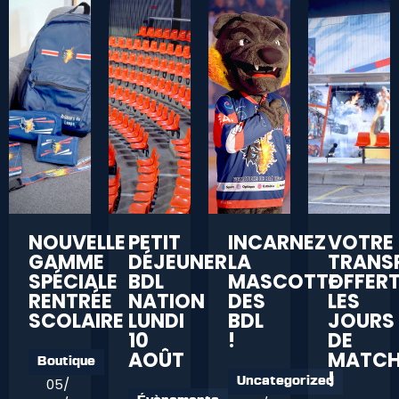
NOUVELLE
PETIT
INCARNEZ
VOTRE
GAMME
DÉJEUNER
LA
TRANS
SPÉCIALE
BDL
MASCOTTE
OFFER
RENTRÉE
NATION
DES
LES
SCOLAIRE
LUNDI
BDL
JOURS
10
!
DE
AOÛT
MATC
Boutique
!
05/
Uncategorized