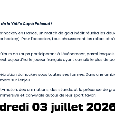
 de la Yéti’s Cup à Polesud !
oller hockey en France, un match de gala inédit réunira les 
ler hockey). Pour l’occasion, tous chausseront les rollers et s
 Brûleurs de Loups participeront à l’événement, parmi lesquel
 est aujourd’hui le joueur français ayant cumulé le plus de poi
lébration du hockey sous toutes ses formes. Dans une ambianc
imera sur l’enjeu.
-match, des animations, des stands, et la présence de gra
e immersive et conviviale autour de leur sport favori.
redi 03 juillet 2026