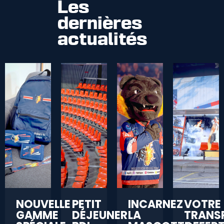
Les
dernières
actualités
NOUVELLE
PETIT
INCARNEZ
VOTRE
GAMME
DÉJEUNER
LA
TRANS