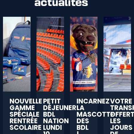
actualités
NOUVELLE
PETIT
INCARNEZ
VOTRE
GAMME
DÉJEUNER
LA
TRANS
SPÉCIALE
BDL
MASCOTTE
OFFER
RENTRÉE
NATION
DES
LES
SCOLAIRE
LUNDI
BDL
JOURS