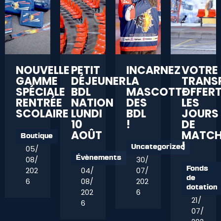
NOUVELLE
PETIT
INCARNEZ
VOTRE
GAMME
DÉJEUNER
LA
TRANS
SPÉCIALE
BDL
MASCOTTE
OFFER
RENTRÉE
NATION
DES
LES
SCOLAIRE
LUNDI
BDL
JOURS
10
!
DE
AOÛT
MATC
Boutique
!
05/
Uncategorized
08/
30/
Évènements
202
04/
07/
Fonds
de
6
08/
202
dotation
202
6
21/
6
07/