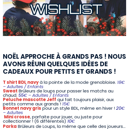
NOËL APPROCHE À GRANDS PAS ! NOUS
AVONS RÉUNI QUELQUES IDÉES DE
CADEAUX POUR PETITS ET GRANDS !
T shirt BDL navy
à la pointe de la mode grenobloise.
18€
– Adultes / Enfants
Sweat
Brûleurs de loups pour passer les matchs au
chaud.
55
€ – Adultes / Enfants
Peluche mascotte Jeff
qui fait toujours plaisir, aux
petits comme aux grands !
15€
Bonnet navy gris
pour un style BDL, même en hiver !
20
€
– Adultes
Mini crosse
, parfaite pour jouer, ou juste pour
collectionner ! (6 différentes)
10
€
Parka
Brûleurs de Loups, la même que celle des joueurs…